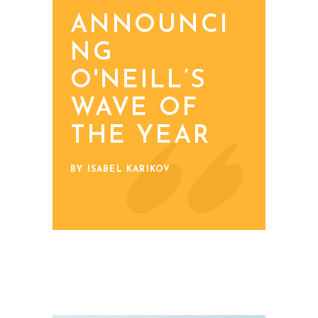
ANNOUNCI
NG
O'NEILL’S
WAVE OF
THE YEAR
BY ISABEL KARIKOV