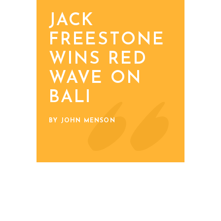
JACK
FREESTONE
WINS RED
WAVE ON
BALI
BY JOHN MENSON