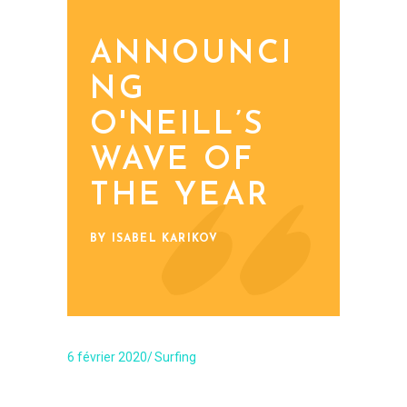
ANNOUNCI
NG
O'NEILL’S
WAVE OF
THE YEAR
BY ISABEL KARIKOV
6 février 2020
Surfing